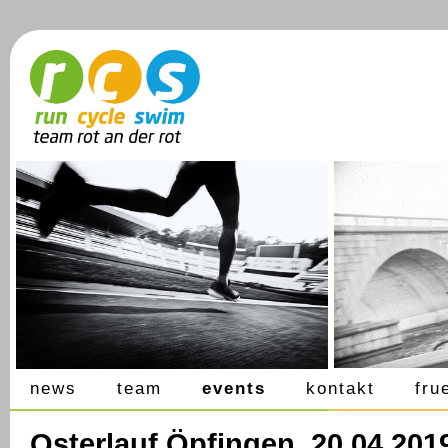
news
team
events
kontakt
fru
Osterlauf Öpfingen, 20.04.201