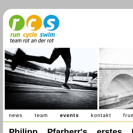
news
team
events
kontakt
fru
Philipp Pfarherr's erstes L