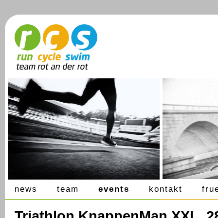
news
team
events
kontakt
fru
Triathlon KnappenMan XXL, 28