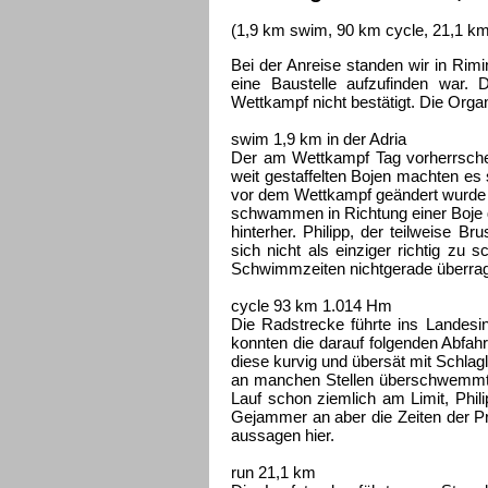
(1,9 km swim, 90 km cycle, 21,1 km
Bei der Anreise standen wir in Rimi
eine Baustelle aufzufinden war.
Wettkampf nicht bestätigt. Die Organ
swim 1,9 km in der Adria
Der am Wettkampf Tag vorherrsche
weit gestaffelten Bojen machten es
vor dem Wettkampf geändert wurde
schwammen in Richtung einer Boje 
hinterher. Philipp, der teilweise 
sich nicht als einziger richtig z
Schwimmzeiten nichtgerade überra
cycle 93 km 1.014 Hm
Die Radstrecke führte ins Landesin
konnten die darauf folgenden Abfah
diese kurvig und übersät mit Schlag
an manchen Stellen überschwemmte
Lauf schon ziemlich am Limit, Phili
Gejammer an aber die Zeiten der Pr
aussagen hier.
run 21,1 km