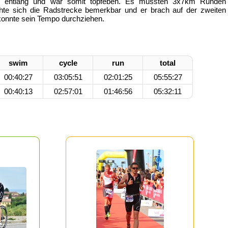
nd entlang und war somit topfeben. Es mussten 3x7km Runden
hte sich die Radstrecke bemerkbar und er brach auf der zweiten
p konnte sein Tempo durchziehen.
swim
cycle
run
total
00:40:27
03:05:51
02:01:25
05:55:27
00:40:13
02:57:01
01:46:56
05:32:11