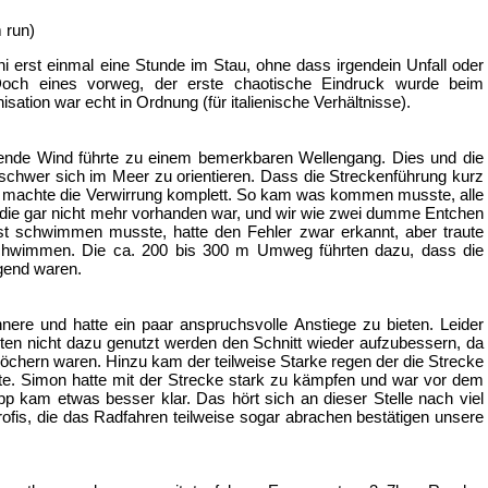
 run)
ni erst einmal eine Stunde im Stau, ohne dass irgendein Unfall oder
 Doch eines vorweg, der erste chaotische Eindruck wurde beim
isation war echt in Ordnung (für italienische Verhältnisse).
nde Wind führte zu einem bemerkbaren Wellengang. Dies und die
 schwer sich im Meer zu orientieren. Dass die Streckenführung kurz
 machte die Verwirrung komplett. So kam was kommen musste, alle
die gar nicht mehr vorhanden war, und wir wie zwei dumme Entchen
Brust schwimmen musste, hatte den Fehler zwar erkannt, aber traute
u schwimmen. Die ca. 200 bis 300 m Umweg führten dazu, dass die
gend waren.
nere und hatte ein paar anspruchsvolle Anstiege zu bieten. Leider
rten nicht dazu genutzt werden den Schnitt wieder aufzubessern, da
löchern waren. Hinzu kam der teilweise Starke regen der die Strecke
. Simon hatte mit der Strecke stark zu kämpfen und war vor dem
pp kam etwas besser klar. Das hört sich an dieser Stelle nach viel
ofis, die das Radfahren teilweise sogar abrachen bestätigen unsere