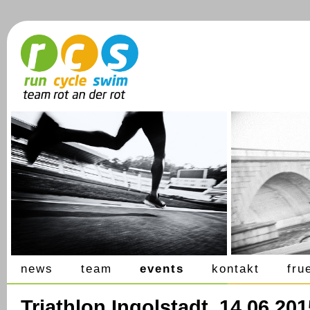
news
team
events
kontakt
fru
Triathlon Ingolstadt, 14.06.201