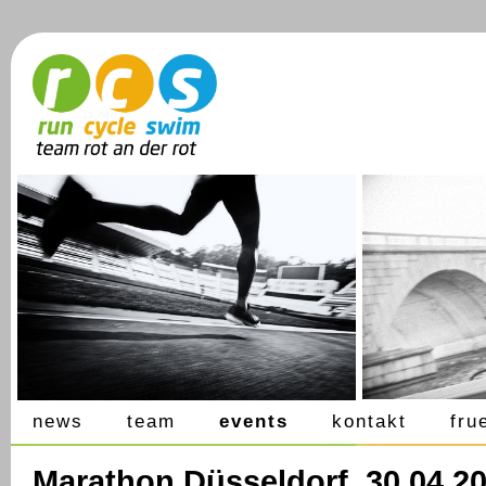
news
team
events
kontakt
fru
Marathon Düsseldorf, 30.04.2