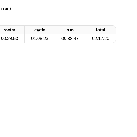
m run)
swim
cycle
run
total
00:29:53
01:08:23
00:38:47
02:17:20