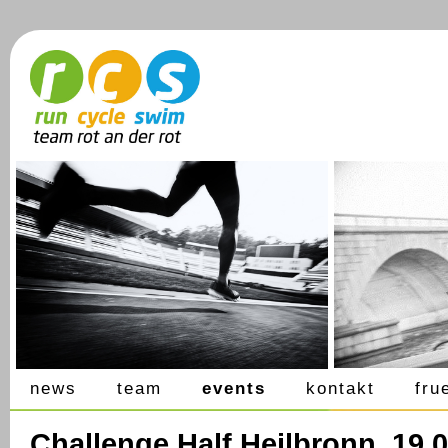
news
team
events
kontakt
fru
Challenge Half Heilbronn, 19.