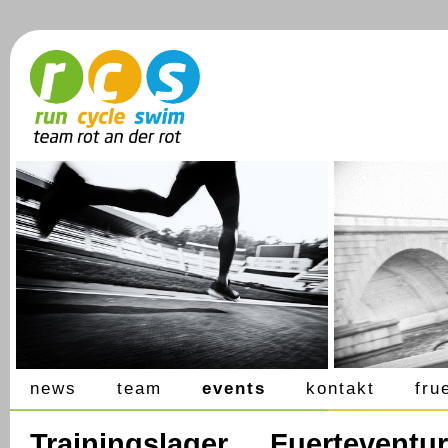
news
team
events
kontakt
fru
Trainingslager Fuertevent