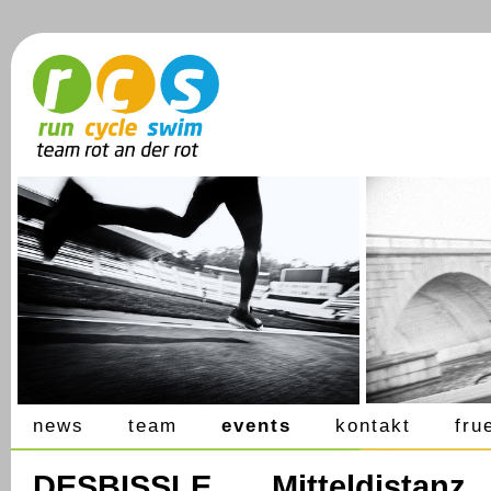
news
team
events
kontakt
fru
DESBISSLE Mitteldistanz