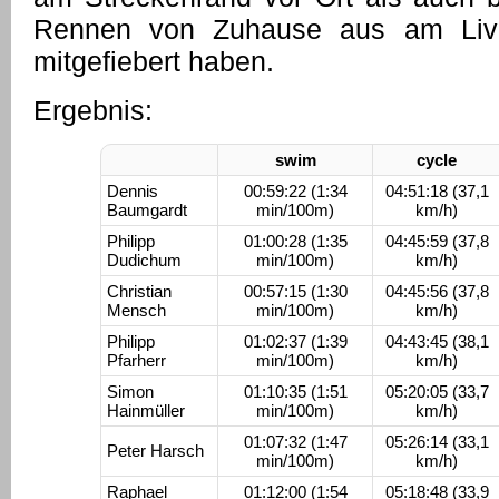
Rennen von Zuhause aus am Live-
mitgefiebert haben.
Ergebnis:
swim
cycle
Dennis
00:59:22 (1:34
04:51:18 (37,1
Baumgardt
min/100m)
km/h)
Philipp
01:00:28 (1:35
04:45:59 (37,8
Dudichum
min/100m)
km/h)
Christian
00:57:15 (1:30
04:45:56 (37,8
Mensch
min/100m)
km/h)
Philipp
01:02:37 (1:39
04:43:45 (38,1
Pfarherr
min/100m)
km/h)
Simon
01:10:35 (1:51
05:20:05 (33,7
Hainmüller
min/100m)
km/h)
01:07:32 (1:47
05:26:14 (33,1
Peter Harsch
min/100m)
km/h)
Raphael
01:12:00 (1:54
05:18:48 (33,9