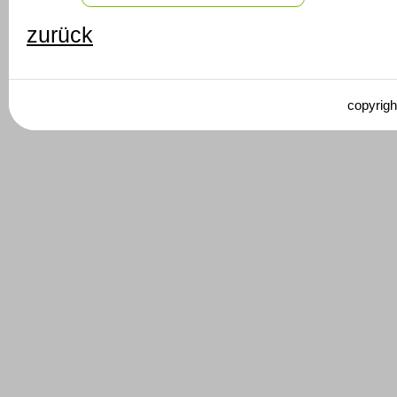
zurück
copyrigh