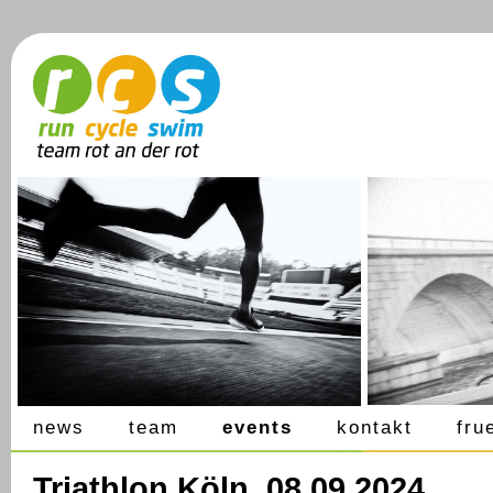
news
team
events
kontakt
fru
Triathlon Köln, 08.09.2024