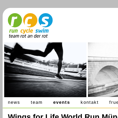
news
team
events
kontakt
fru
Wings for Life World Run Mün