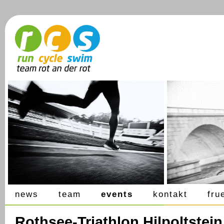
news
team
events
kontakt
fru
Rothsee-Triathlon Hilpoltstein